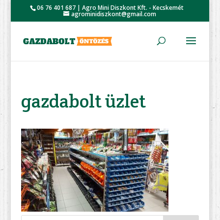
06 76 401 687 | Agro Mini Diszkont Kft. - Kecskemét
agrominidiszkont@gmail.com
gazdabolt üzlet