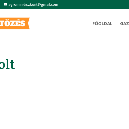
agrominidiszkont@gmail.com
FŐOLDAL
GAZ
olt