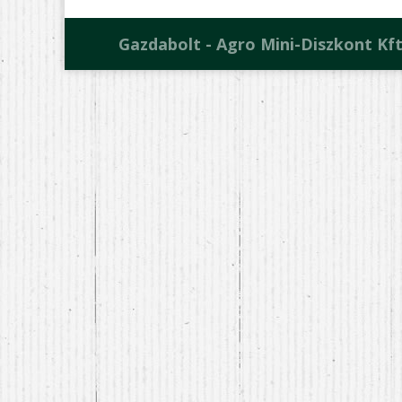
Gazdabolt - Agro Mini-Diszkont Kft