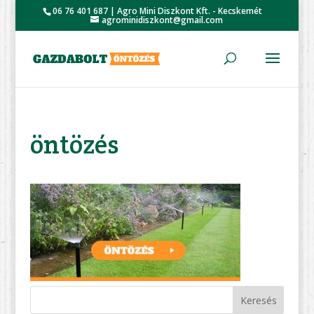
06 76 401 687 | Agro Mini Diszkont Kft. - Kecskemét
agrominidiszkont@gmail.com
öntözés