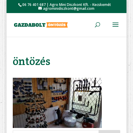
06 76 401 687 | Agro Mini Diszkont Kft. - Kecskemét
agrominidiszkont@gmail.com
öntözés