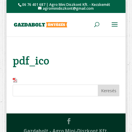
06 76 401 687 | Agro Mini Diszkont Kft. - Kecskemét
agrominidiszkont@gmail.com
pdf_ico
Gazdabolt - Agro Mini-Diszkont Kft.